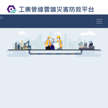
:::
:::