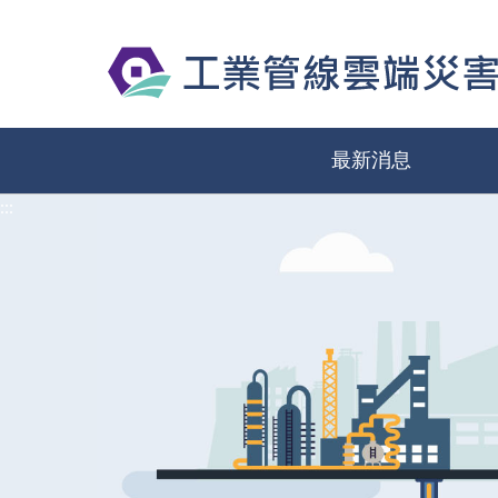
:::
最新消息
:::